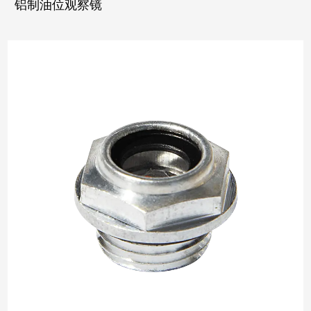
铝制油位观察镜