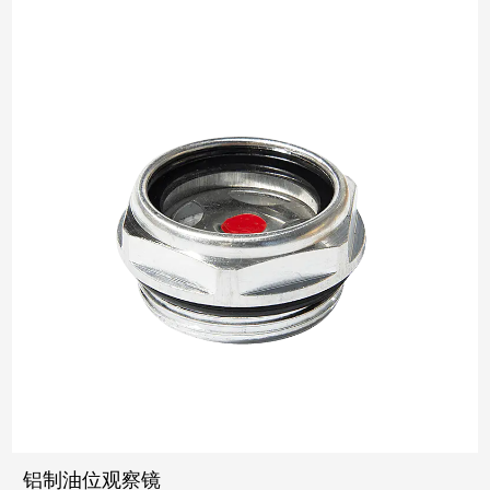
铝制油位观察镜