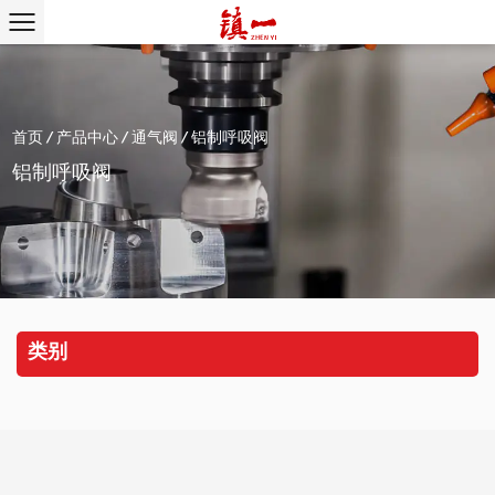
首页
/
产品中心
/
通气阀
/
铝制呼吸阀
铝制呼吸阀
类别