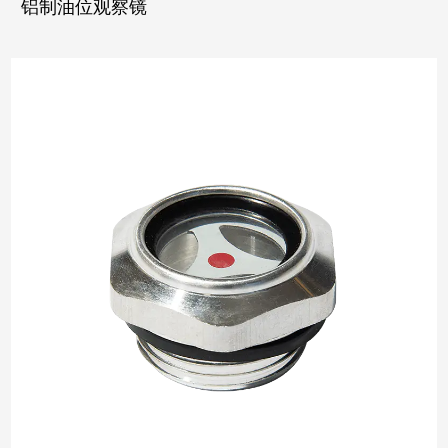
铝制油位观察镜