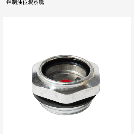
铝制油位观察镜